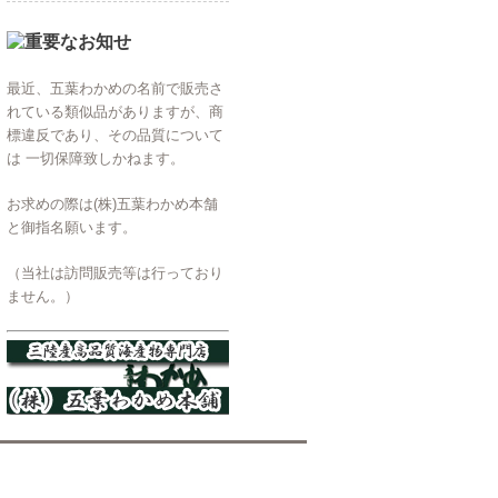
最近、五葉わかめの名前で販売さ
れている類似品がありますが、商
標違反であり、その品質について
は 一切保障致しかねます。
お求めの際は(株)五葉わかめ本舗
と御指名願います。
（当社は訪問販売等は行っており
ません。）