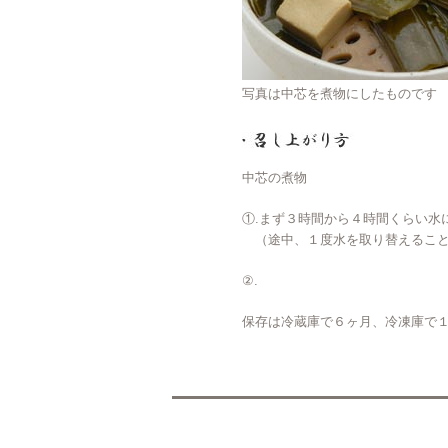
写真は中芯を煮物にしたものです
中芯の煮物
①.まず３時間から４時間くらい水
（途中、１度水を取り替えること
②.
保存は冷蔵庫で６ヶ月、冷凍庫で